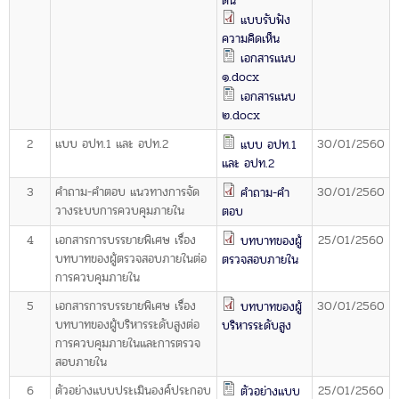
พระราชดำรัส รัชกาลที่ 9
ดิน
แบบรับฟัง
ผู้บริหารสำนักงานการตรวจเงินแผ่นดิน
ความคิดเห็น
เอกสารแนบ
รองผู้ว่าการตรวจเงินแผ่นดิน
๑.docx
ผู้ตรวจเงินแผ่นดิน (สตภ.1-15)
เอกสารแนบ
๒.docx
Advisor to State Audit Office
2
แบบ อปท.1 และ อปท.2
30/01/2560
แบบ อปท.1
ผู้บริหารเทคโนโลยีสารสนเทศระดับสูง (CIO)
และ อปท.2
หน้าที่และอำนาจ และการแบ่งส่วนราชการ
3
คำถาม-คำตอบ แนวทางการจัด
30/01/2560
คำถาม-คำ
วางระบบการควบคุมภายใน
ตอบ
หน้าที่และอำนาจ
4
เอกสารการบรรยายพิเศษ เรื่อง
25/01/2560
บทบาทของผู้
โครงสร้างหน่วยงาน
บทบาทของผู้ตรวจสอบภายในต่อ
ตรวจสอบภายใน
การควบคุมภายใน
ภาพรวม
5
เอกสารการบรรยายพิเศษ เรื่อง
30/01/2560
บทบาทของผู้
ส่วนกลาง
บทบาทของผู้บริหารระดับสูงต่อ
บริหารระดับสูง
การควบคุมภายในและการตรวจ
ส่วนภูมิภาค
สอบภายใน
คณะกรรมการตรวจสอบ
6
ตัวอย่างแบบประเมินองค์ประกอบ
25/01/2560
ตัวอย่างแบบ