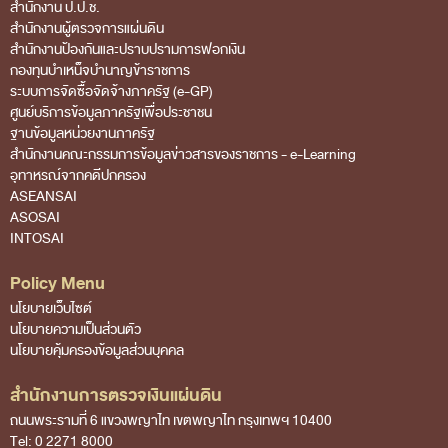
สำนักงาน ป.ป.ช.
กฎหมายที่เกี่ยวข้อง
สำนักงานผู้ตรวจการแผ่นดิน
แนวทางการปฏิบัติงานตรวจสอบ
สำนักงานป้องกันและปราบปรามการฟอกเงิน
กองทุนบำเหน็จบำนาญข้าราชการ
บทความ/เอกสารเผยแพร่
ระบบการจัดซื้อจัดจ้างภาครัฐ (e-GP)
ศูนย์บริการข้อมูลภาครัฐเพื่อประชาชน
ภาพกิจกรรม
ฐานข้อมูลหน่วยงานภาครัฐ
สํานักงานคณะกรรมการข้อมูลข่าวสารของราชการ - e-Learning
อินโฟกราฟิก
อุทาหรณ์จากคดีปกครอง
รู้รักษ์เงินแผ่นดินกับ สตง.
ASEANSAI
ASOSAI
สื่อวีดิทิศน์
INTOSAI
วีดิทัศน์เกี่ยวกับ สตง.
Policy Menu
สตง.ขอบอก
นโยบายเว็บไซต์
นโยบายความเป็นส่วนตัว
ตอบข้อสอบถามตามมาตรา 57
นโยบายคุ้มครองข้อมูลส่วนบุคคล
รู้จัก สตง. กับน้องออดิต
สำนักงานการตรวจเงินแผ่นดิน
คำถามที่พบบ่อย
ถนนพระรามที่ 6 แขวงพญาไท เขตพญาไท กรุงเทพฯ 10400
Tel: 0 2271 8000
ดาวน์โหลดเอกสาร