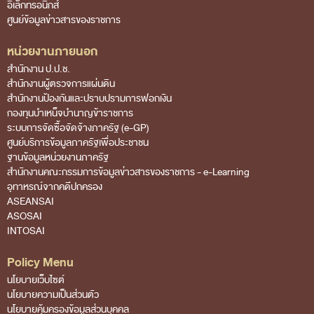
อิเล็กทรอนิกส์
ศูนย์ข้อมูลข่าวสารของราชการ
การส่งเสริมความโปร่งใส
การเปิดโอกาสให้เกิดการมีส่วนร่วม
หน่วยงานภายนอก
สำนักงาน ป.ป.ช.
การขับเคลื่อนจริยธรรม
สำนักงานผู้ตรวจการแผ่นดิน
รายงานผลการปฏิบัติงานประจำปี
สำนักงานป้องกันและปราบปรามการฟอกเงิน
กองทุนบำเหน็จบำนาญข้าราชการ
รายงานผลการดำเนินงานของ สตง.
ระบบการจัดซื้อจัดจ้างภาครัฐ (e-GP)
ศูนย์บริการข้อมูลภาครัฐเพื่อประชาชน
แผน/ผลการปฏิบัติงานและการใช้จ่าย
ฐานข้อมูลหน่วยงานภาครัฐ
แผนพัฒนาทรัพยากรบุคคล
สํานักงานคณะกรรมการข้อมูลข่าวสารของราชการ - e-Learning
อุทาหรณ์จากคดีปกครอง
รายงานการรับทรัพย์สินหรือประโยชน์อื่นใดโดย
ASEANSAI
ASOSAI
ธรรมจรรยา
INTOSAI
รายงานของผู้สอบบัญชีและรายงานการเงินของ สตง.
Policy Menu
รายงานผลตามนโยบาย No Gift Policy
นโยบายเว็บไซต์
นโยบายความเป็นส่วนตัว
คลังความรู้
นโยบายคุ้มครองข้อมูลส่วนบุคคล