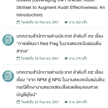
Skillset to Augment Audit Effectiveness: An
การส่งเสริมความโปร่งใส
Introduction)
การเปิดโอกาสให้เกิดการมีส่วนร่วม
โพสต์เมื่อ
25 กันยายน 2567
อ่าน 162 ครั้ง
การขับเคลื่อนจริยธรรม
รายงานผลการปฏิบัติงานประจำปี
บทความสำนักการต่างประเทศ ลำดับที่ ๙๖ เรื่อง
รายงานผลการดำเนินงานของ สตง.
"การพัฒนา Red Flag ในงานตรวจเงินแผ่นดิน
สากล"
แผน/ผลการปฏิบัติงานและการใช้จ่าย
โพสต์เมื่อ
19 กันยายน 2567
อ่าน 176 ครั้ง
แผนพัฒนาทรัพยากรบุคคล
รายงานการรับทรัพย์สินหรือประโยชน์อื่นใดโดย
บทความสำนักการต่างประเทศ ลำดับที่ ๙๕ เรื่อง
ธรรมจรรยา
เรื่อง "จาก NPM สู่ NPG ในงานตรวจเงินแผ่นดิน:
รายงานของผู้สอบบัญชีและรายงานการเงินของ สตง.
กรณีศึกษางานตรวจสอบสิ่งแวดล้อมของศาล
บัญชียุโรป"
รายงานผลตามนโยบาย No Gift Policy
คลังความรู้
โพสต์เมื่อ
16 กันยายน 2567
อ่าน 164 ครั้ง