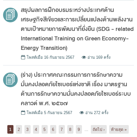
กฎหมายที่เกี่ยวข้อง
สรุปผลการฝึกอบรมระหว่างประเทศด้าน
แนวทางการปฏิบัติงานตรวจสอบ
เศรษฐกิจสีเขียวและการเปลี่ยนแปลงด้านพลังงาน
บทความ/เอกสารเผยแพร่
ตามเป้าหมายการพัฒนาที่ยั่งยืน (SDG - related
ภาพกิจกรรม
International Training on Green Economy-
Energy Transition)
อินโฟกราฟิก
โพสต์เมื่อ
16 กันยายน 2567
อ่าน 169 ครั้ง
รู้รักษ์เงินแผ่นดินกับ สตง.
สื่อวีดิทิศน์
(ร่าง) ประกาศคณะกรรมการการรักษาความ
วีดิทัศน์เกี่ยวกับ สตง.
มั่นคงปลอดภัยไซเบอร์แห่งชาติ เรื่อง มาตรฐาน
สตง.ขอบอก
ด้านการรักษาความมั่นคงปลอดภัยไซเบอร์ระบบ
คลาวด์ พ.ศ. ๒๕๖๗
ตอบข้อสอบถามตามมาตรา 57
รู้จัก สตง. กับน้องออดิต
โพสต์เมื่อ
5 กันยายน 2567
อ่าน 272 ครั้ง
Pages
คำถามที่พบบ่อย
1
2
3
4
5
6
7
8
9
…
ถัดไป ›
ท้ายสุด »
ดาวน์โหลดเอกสาร