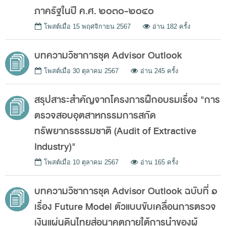
พระราชดำรัส รัชกาลที่ 9
ภาครัฐในปี ค.ศ. ๒๐๓๐-๒๐๔๐
ผู้บริหารสำนักงานการตรวจเงินแผ่นดิน
โพสต์เมื่อ
15 พฤศจิกายน 2567
อ่าน 182 ครั้ง
รองผู้ว่าการตรวจเงินแผ่นดิน
บทความวิชาการชุด Advisor Outlook
ผู้ตรวจเงินแผ่นดิน (สตภ.1-15)
Advisor to State Audit Office
โพสต์เมื่อ
30 ตุลาคม 2567
อ่าน 245 ครั้ง
ผู้บริหารเทคโนโลยีสารสนเทศระดับสูง (CIO)
สรุปสาระสำคัญจากโครงการฝึกอบรมเรื่อง "การ
หน้าที่และอำนาจ และการแบ่งส่วนราชการ
ตรวจสอบอุตสาหกรรมการสกัด
หน้าที่และอำนาจ
ทรัพยากรธรรมชาติ (Audit of Extractive
โครงสร้างหน่วยงาน
Industry)"
ภาพรวม
โพสต์เมื่อ
10 ตุลาคม 2567
อ่าน 165 ครั้ง
ส่วนกลาง
บทความวิชาการชุด Advisor Outlook ฉบับที่ ๑
ส่วนภูมิภาค
เรื่อง Future Model ตัวแบบขับเคลื่อนการตรวจ
คณะกรรมการตรวจสอบ
เงินแผ่นดินไทยสู่อนาคตภายใต้การนำของผู้