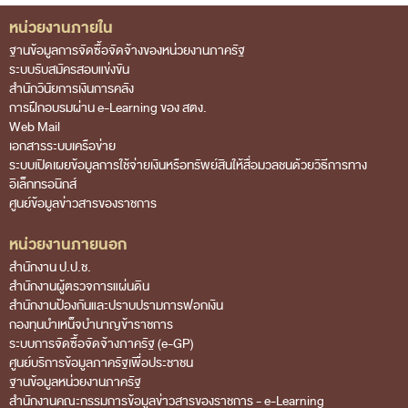
หน่วยงานภายใน
ข่าวสารการจัดซื้อจัดจ้างของ สตง.
Footer Menu
ฐานข้อมูลการจัดซื้อจัดจ้างของหน่วยงานภาครัฐ
แผนการจัดซื้อจัดจ้าง
ระบบรับสมัครสอบแข่งขัน
สำนักวินัยการเงินการคลัง
ประกาศประกวดราคา/ราคากลาง/ขายพัสดุเสื่อม
การฝึกอบรมผ่าน e-Learning ของ สตง.
สภาพ
Web Mail
เอกสารระบบเครือข่าย
สรุปผลการจัดซื้อจัดจ้าง
ระบบเปิดเผยข้อมูลการใช้จ่ายเงินหรือทรัพย์สินให้สื่อมวลชนด้วยวิธีการทาง
อิเล็กทรอนิกส์
ข้อมูลสาระสำคัญในสัญญา
ศูนย์ข้อมูลข่าวสารของราชการ
การรายงานผลการจัดซื้อจัดจ้าง หรือการจัดการ
หน่วยงานภายนอก
พัสดุ
สำนักงาน ป.ป.ช.
สำนักงานผู้ตรวจการแผ่นดิน
การประเมิน ITA (O14 O16 และ O17)
สำนักงานป้องกันและปราบปรามการฟอกเงิน
รับเรื่องร้องเรียน
กองทุนบำเหน็จบำนาญข้าราชการ
ระบบการจัดซื้อจัดจ้างภาครัฐ (e-GP)
ศูนย์บริการข้อมูลภาครัฐเพื่อประชาชน
ฐานข้อมูลหน่วยงานภาครัฐ
สํานักงานคณะกรรมการข้อมูลข่าวสารของราชการ - e-Learning