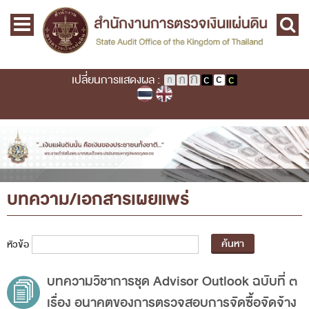
Skip to main content
หน้าแรก
Main menu
เกี่ยวกับ คตง.
คณะกรรมการตรวจเงินแผ่นดิน
เปลี่ยนการแสดงผล :
นโยบายการตรวจเงินแผ่นดิน
หลักเกณฑ์มาตรฐานเกี่ยวกับการตรวจเงินแผ่นดิน
เกี่ยวกับ ผตง.
คุณอยู่ที่
หน้าหลัก
›
คลังความรู้
›
บทความ/เอกสารเผยแพร่
ผู้ว่าการตรวจเงินแผ่นดิน
การบริหารและพัฒนาทรัพยากรบุคคล
บทความ/เอกสารเผยแพร่
เกี่ยวกับ สตง.
ประวัติสำนักงานการตรวจเงินแผ่นดิน
หัวข้อ
พรป. ว่าด้วยการตรวจเงินแผ่นดิน พ.ศ. 2561
บทความวิชาการชุด Advisor Outlook ฉบับที่ ๓
แผนปฏิบัติราชการ ระยะ ๕ ปี (พ.ศ. ๒๕๖๖ - ๒๕๗๐)
เรื่อง อนาคตของการตรวจสอบการจัดซื้อจัดจ้าง