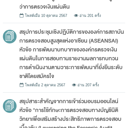
โครงสร้างคณะกรรมการตรวจสอบ
ว่าการตรวจเงินแผ่นดิน
เอกสารที่เกี่ยวข้อง
โพสต์เมื่อ
10 ตุลาคม 2567
อ่าน 201 ครั้ง
คณะกรรมการมาตรฐานจริยธรรมของเจ้าหน้าที่และ
สรุปการประชุมเชิงปฏิบัติการขององค์การสถาบัน
บุคลากรอื่น
การตรวจสอบสูงสุดแห่งอาเซียน (ASEANSAI)
โครงสร้างคณะกรรมการ
หัวข้อ การพัฒนาบทบาทขององค์กรตรวจเงิน
เอกสารที่เกี่ยวข้อง
แผ่นดินในการสอบทานรายงานผลการทบทวน
ตราสัญลักษณ์ สตง.
การดำเนินงานตามวาระการพัฒนาที่ยั่งยืนระดับ
ชาติโดยสมัครใจ
ผลการตรวจสอบ
ผลการตรวจสอบที่สำคัญ
โพสต์เมื่อ
2 ตุลาคม 2567
อ่าน 207 ครั้ง
สถิติการตรวจสอบรายงานการเงิน
สรุปสาระสำคัญจากการเข้าร่วมอบรมออนไลน์
ข้อมูลสาธารณะ
หัวข้อ "การใช้ทักษะการตรวจสอบทางบัญชีนิติ
ศูนย์ข้อมูลข่าวสารของราชการ
วิทยาเพื่อเสริมสร้างประสิทธิภาพการตรวจสอบ
เบื้องต้น (Leveraging the Forensic Audit
การป้องกันการทุจริต