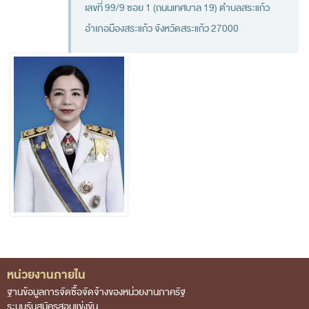
เลขที่ 99/9 ซอย 1 (ถนนเทศบาล 19) ตำบลสระแก้ว
กฎหมายที่เกี่ยวข้อง
อำเภอมืองสระแก้ว จังหวัดสระแก้ว 27000
แนวทางการปฏิบัติงานตรวจสอบ
บทความ/เอกสารเผยแพร่
ภาพกิจกรรม
อินโฟกราฟิก
รู้รักษ์เงินแผ่นดินกับ สตง.
สื่อวีดิทิศน์
วีดิทัศน์เกี่ยวกับ สตง.
สตง.ขอบอก
ตอบข้อสอบถามตามมาตรา 57
รู้จัก สตง. กับน้องออดิต
หน่วยงานภายใน
Footer Menu
คำถามที่พบบ่อย
ฐานข้อมูลการจัดซื้อจัดจ้างของหน่วยงานภาครัฐ
ดาวน์โหลดเอกสาร
ระบบรับสมัครสอบแข่งขัน