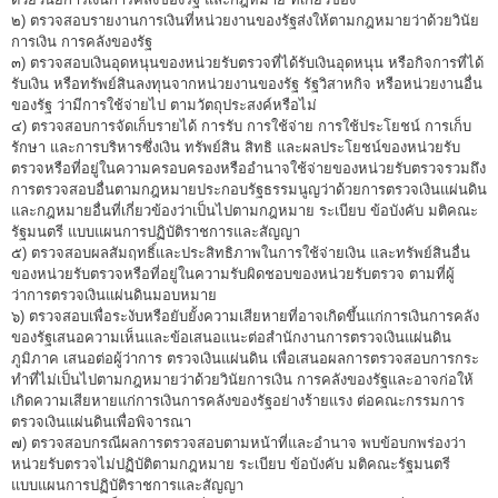
พระราชดำรัส รัชกาลที่ 9
๒) ตรวจสอบรายงานการเงินที่หน่วยงานของรัฐส่งให้ตามกฎหมายว่าด้วยวินัย
ผู้บริหารสำนักงานการตรวจเงินแผ่นดิน
การเงิน การคลังของรัฐ
๓) ตรวจสอบเงินอุดหนุนของหน่วยรับตรวจที่ได้รับเงินอุดหนุน หรือกิจการที่ได้
รองผู้ว่าการตรวจเงินแผ่นดิน
รับเงิน หรือทรัพย์สินลงทุนจากหน่วยงานของรัฐ รัฐวิสาหกิจ หรือหน่วยงานอื่น
ของรัฐ ว่ามีการใช้จ่ายไป ตามวัตถุประสงค์หรือไม่
ผู้ตรวจเงินแผ่นดิน (สตภ.1-15)
๔) ตรวจสอบการจัดเก็บรายได้ การรับ การใช้จ่าย การใช้ประโยชน์ การเก็บ
รักษา และการบริหารซึ่งเงิน ทรัพย์สิน สิทธิ และผลประโยชน์ของหน่วยรับ
Advisor to State Audit Office
ตรวจหรือที่อยู่ในความครอบครองหรืออำนาจใช้จ่ายของหน่วยรับตรวจรวมถึง
การตรวจสอบอื่นตามกฎหมายประกอบรัฐธรรมนูญว่าด้วยการตรวจเงินแผ่นดิน
ผู้บริหารเทคโนโลยีสารสนเทศระดับสูง (CIO)
และกฎหมายอื่นที่เกี่ยวข้องว่าเป็นไปตามกฎหมาย ระเบียบ ข้อบังคับ มติคณะ
รัฐมนตรี แบบแผนการปฏิบัติราชการและสัญญา
หน้าที่และอำนาจ และการแบ่งส่วนราชการ
๕) ตรวจสอบผลสัมฤทธิ์และประสิทธิภาพในการใช้จ่ายเงิน และทรัพย์สินอื่น
หน้าที่และอำนาจ
ของหน่วยรับตรวจหรือที่อยู่ในความรับผิดชอบของหน่วยรับตรวจ ตามที่ผู้
ว่าการตรวจเงินแผ่นดินมอบหมาย
โครงสร้างหน่วยงาน
๖) ตรวจสอบเพื่อระงับหรือยับยั้งความเสียหายที่อาจเกิดขึ้นแก่การเงินการคลัง
ของรัฐเสนอความเห็นและข้อเสนอแนะต่อสำนักงานการตรวจเงินแผ่นดิน
ภาพรวม
ภูมิภาค เสนอต่อผู้ว่าการ ตรวจเงินแผ่นดิน เพื่อเสนอผลการตรวจสอบการกระ
ทำที่ไม่เป็นไปตามกฎหมายว่าด้วยวินัยการเงิน การคลังของรัฐและอาจก่อให้
ส่วนกลาง
เกิดความเสียหายแก่การเงินการคลังของรัฐอย่างร้ายแรง ต่อคณะกรรมการ
ตรวจเงินแผ่นดินเพื่อพิจารณา
ส่วนภูมิภาค
๗) ตรวจสอบกรณีผลการตรวจสอบตามหน้าที่และอำนาจ พบข้อบกพร่องว่า
หน่วยรับตรวจไม่ปฏิบัติตามกฎหมาย ระเบียบ ข้อบังคับ มติคณะรัฐมนตรี
คณะกรรมการตรวจสอบ
แบบแผนการปฏิบัติราชการและสัญญา