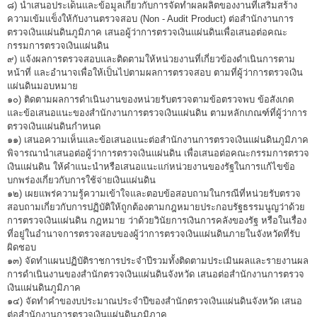
๘) นำเสนอประเด็นและข้อมูลเกี่ยวกับการจัดทำผลผลิตของงานที่เสริมสร้าง
โครงสร้างคณะกรรมการตรวจสอบ
ความเข้มแข็งให้กับงานตรวจสอบ (Non - Audit Product) ต่อสำนักงานการ
ตรวจเงินแผ่นดินภูมิภาค เสนอผู้ว่าการตรวจเงินแผ่นดินเพื่อเสนอต่อคณะ
เอกสารที่เกี่ยวข้อง
กรรมการตรวจเงินแผ่นดิน
๙) แจ้งผลการตรวจสอบและติดตามให้หน่วยงานที่เกี่ยวข้องดำเนินการตาม
คณะกรรมการมาตรฐานจริยธรรมของเจ้าหน้าที่และ
หน้าที่ และอำนาจเพื่อให้เป็นไปตามผลการตรวจสอบ ตามที่ผู้ว่าการตรวจเงิน
บุคลากรอื่น
แผ่นดินมอบหมาย
๑๐) ติดตามผลการดำเนินงานของหน่วยรับตรวจตามข้อตรวจพบ ข้อสังเกต
โครงสร้างคณะกรรมการ
และข้อเสนอแนะของสำนักงานการตรวจเงินแผ่นดิน ตามหลักเกณฑ์ที่ผู้ว่าการ
ตรวจเงินแผ่นดินกำหนด
เอกสารที่เกี่ยวข้อง
๑๑) เสนอความเห็นและข้อเสนอแนะต่อสำนักงานการตรวจเงินแผ่นดินภูมิภาค
พิจารณานำเสนอต่อผู้ว่าการตรวจเงินแผ่นดิน เพื่อเสนอต่อคณะกรรมการตรวจ
ตราสัญลักษณ์ สตง.
เงินแผ่นดิน ให้คำแนะนำหรือเสนอแนะแก่หน่วยงานของรัฐในการแก้ไขข้อ
บกพร่องเกี่ยวกับการใช้จ่ายเงินแผ่นดิน
ผลการตรวจสอบ
๑๒) เผยแพร่ความรู้ความเข้าใจและตอบข้อสอบถามในกรณีที่หน่วยรับตรวจ
สอบถามเกี่ยวกับการปฏิบัติให้ถูกต้องตามกฎหมายประกอบรัฐธรรมนูญว่าด้วย
ผลการตรวจสอบที่สำคัญ
การตรวจเงินแผ่นดิน กฎหมาย ว่าด้วยวินัยการเงินการคลังของรัฐ หรือในเรื่อง
ที่อยู่ในอำนาจการตรวจสอบของผู้ว่าการตรวจเงินแผ่นดินภายในจังหวัดที่รับ
สถิติการตรวจสอบรายงานการเงิน
ผิดชอบ
๑๓) จัดทำแผนปฏิบัติราชการประจำปีรวมทั้งติดตามประเมินผลและรายงานผล
ข้อมูลสาธารณะ
การดำเนินงานของสำนักตรวจเงินแผ่นดินจังหวัด เสนอต่อสำนักงานการตรวจ
ศูนย์ข้อมูลข่าวสารของราชการ
เงินแผ่นดินภูมิภาค
๑๔) จัดทำคำของบประมาณประจำปีของสำนักตรวจเงินแผ่นดินจังหวัด เสนอ
การป้องกันการทุจริต
ต่อสำนักงานการตรวจเงินแผ่นดินภูมิภาค