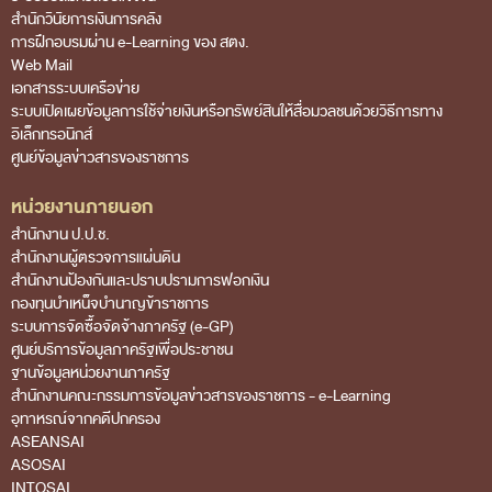
สำนักวินัยการเงินการคลัง
ข่าวสารการจัดซื้อจัดจ้างของ สตง.
การฝึกอบรมผ่าน e-Learning ของ สตง.
Web Mail
แผนการจัดซื้อจัดจ้าง
เอกสารระบบเครือข่าย
ระบบเปิดเผยข้อมูลการใช้จ่ายเงินหรือทรัพย์สินให้สื่อมวลชนด้วยวิธีการทาง
ประกาศประกวดราคา/ราคากลาง/ขายพัสดุเสื่อม
อิเล็กทรอนิกส์
สภาพ
ศูนย์ข้อมูลข่าวสารของราชการ
สรุปผลการจัดซื้อจัดจ้าง
หน่วยงานภายนอก
ข้อมูลสาระสำคัญในสัญญา
สำนักงาน ป.ป.ช.
สำนักงานผู้ตรวจการแผ่นดิน
การรายงานผลการจัดซื้อจัดจ้าง หรือการจัดการ
สำนักงานป้องกันและปราบปรามการฟอกเงิน
กองทุนบำเหน็จบำนาญข้าราชการ
พัสดุ
ระบบการจัดซื้อจัดจ้างภาครัฐ (e-GP)
การประเมิน ITA (O14 O16 และ O17)
ศูนย์บริการข้อมูลภาครัฐเพื่อประชาชน
ฐานข้อมูลหน่วยงานภาครัฐ
รับเรื่องร้องเรียน
สํานักงานคณะกรรมการข้อมูลข่าวสารของราชการ - e-Learning
อุทาหรณ์จากคดีปกครอง
ASEANSAI
ASOSAI
INTOSAI