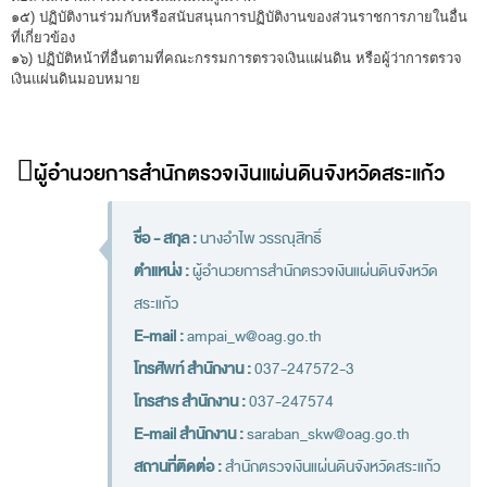
๑๕) ปฏิบัติงานร่วมกับหรือสนับสนุนการปฏิบัติงานของส่วนราชการภายในอื่น
การส่งเสริมความโปร่งใส
ที่เกี่ยวข้อง
๑๖) ปฏิบัติหน้าที่อื่นตามที่คณะกรรมการตรวจเงินแผ่นดิน หรือผู้ว่าการตรวจ
การเปิดโอกาสให้เกิดการมีส่วนร่วม
เงินแผ่นดินมอบหมาย
การขับเคลื่อนจริยธรรม
รายงานผลการปฏิบัติงานประจำปี
ผู้อำนวยการสำนักตรวจเงินแผ่นดินจังหวัดสระแก้ว
รายงานผลการดำเนินงานของ สตง.
แผน/ผลการปฏิบัติงานและการใช้จ่าย
ชื่อ - สกุล :
นางอำไพ วรรณุสิทธิ์
แผนพัฒนาทรัพยากรบุคคล
ตำแหน่ง :
ผู้อำนวยการสำนักตรวจเงินแผ่นดินจังหวัด
สระแก้ว
รายงานการรับทรัพย์สินหรือประโยชน์อื่นใดโดย
E-mail :
ampai_w@oag.go.th
ธรรมจรรยา
โทรศัพท์ สำนักงาน :
037-247572-3
รายงานของผู้สอบบัญชีและรายงานการเงินของ สตง.
โทรสาร สำนักงาน :
037-247574
รายงานผลตามนโยบาย No Gift Policy
E-mail สำนักงาน :
saraban_skw@oag.go.th
คลังความรู้
สถานที่ติดต่อ :
สำนักตรวจเงินแผ่นดินจังหวัดสระแก้ว