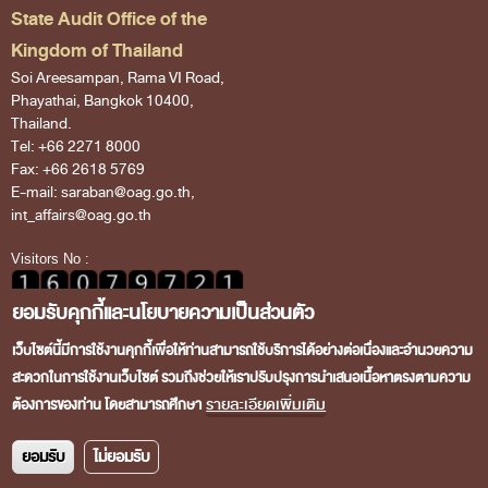
Financial Disciplines Act
State Audit Office of the
Auditor General
Kingdom of Thailand
Executive
Soi Areesampan, Rama VI Road,
Phayathai, Bangkok 10400,
Deputy Auditor General
Thailand.
Tel: +66 2271 8000
Inspector General
Fax: +66 2618 5769
State Audit Advisor
E-mail: saraban@oag.go.th,
int_affairs@oag.go.th
Assistant Auditor General
Visitors No :
Advisor to State Audit Office
ยอมรับคุกกี้และนโยบายความเป็นส่วนตัว
Organization
Organization Chart
เว็บไซต์นี้มีการใช้งานคุกกี้เพื่อให้ท่านสามารถใช้บริการได้อย่างต่อเนื่องและอำนวยความ
สะดวกในการใช้งานเว็บไซต์ รวมถึงช่วยให้เราปรับปรุงการนำเสนอเนื้อหาตรงตามความ
Copyright © 2026 State Audit Office of the Kingdom of
Headquaters
รายละเอียดเพิ่มเติม
ต้องการของท่าน โดยสามารถศึกษา
Thailand. All rights reserved.
Regional Offices
ยอมรับ
ไม่ยอมรับ
Staff (2020)