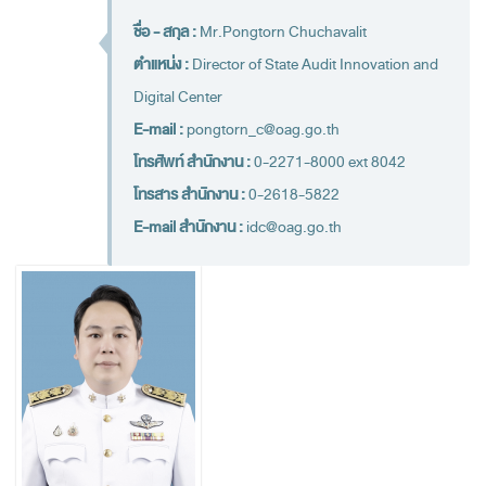
Financial Disciplines Act
ชื่อ - สกุล :
Mr.Pongtorn Chuchavalit
Auditor General
ตำแหน่ง :
Director of State Audit Innovation and
Executive
Digital Center
Deputy Auditor General
E-mail :
pongtorn_c@oag.go.th
Inspector General
โทรศัพท์ สำนักงาน :
0-2271-8000 ext 8042
State Audit Advisor
โทรสาร สำนักงาน :
0-2618-5822
E-mail สำนักงาน :
idc@oag.go.th
Assistant Auditor General
Advisor to State Audit Office
Organization
Organization Chart
Headquaters
Regional Offices
Staff (2020)