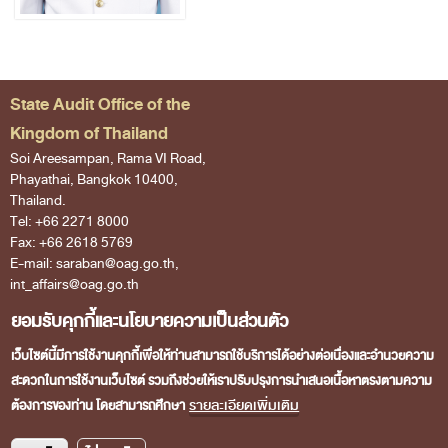
At a glance
General Information
Audit Entities
State Audit Office of the
Official emblem
Kingdom of Thailand
Soi Areesampan, Rama VI Road,
Our Work
Phayathai, Bangkok 10400,
Type of Audit
Thailand.
Tel: +66 2271 8000
Annual report
Fax: +66 2618 5769
E-mail: saraban@oag.go.th,
Audit Report
int_affairs@oag.go.th
Financial Audit
ยอมรับคุกกี้และนโยบายความเป็นส่วนตัว
Visitors No :
Compliance Audit
เว็บไซต์นี้มีการใช้งานคุกกี้เพื่อให้ท่านสามารถใช้บริการได้อย่างต่อเนื่องและอำนวยความ
Performance Audit
สะดวกในการใช้งานเว็บไซต์ รวมถึงช่วยให้เราปรับปรุงการนำเสนอเนื้อหาตรงตามความ
รายละเอียดเพิ่มเติม
ต้องการของท่าน โดยสามารถศึกษา
Fiscal & Financial Discipline Assessment
Copyright © 2026 State Audit Office of the Kingdom of
Others