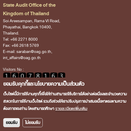
Financial Disciplines Act
State Audit Office of the
Auditor General
Kingdom of Thailand
Executive
Soi Areesampan, Rama VI Road,
Phayathai, Bangkok 10400,
Deputy Auditor General
Thailand.
Tel: +66 2271 8000
Inspector General
Fax: +66 2618 5769
State Audit Advisor
E-mail: saraban@oag.go.th,
int_affairs@oag.go.th
Assistant Auditor General
Visitors No :
Advisor to State Audit Office
ยอมรับคุกกี้และนโยบายความเป็นส่วนตัว
Organization
Organization Chart
เว็บไซต์นี้มีการใช้งานคุกกี้เพื่อให้ท่านสามารถใช้บริการได้อย่างต่อเนื่องและอำนวยความ
สะดวกในการใช้งานเว็บไซต์ รวมถึงช่วยให้เราปรับปรุงการนำเสนอเนื้อหาตรงตามความ
Copyright © 2026 State Audit Office of the Kingdom of
Headquaters
รายละเอียดเพิ่มเติม
ต้องการของท่าน โดยสามารถศึกษา
Thailand. All rights reserved.
Regional Offices
ยอมรับ
ไม่ยอมรับ
Staff (2020)