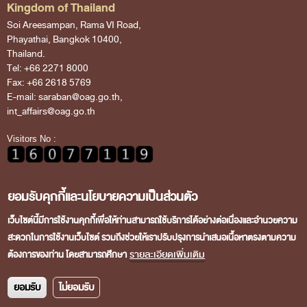
Financial Disciplines Act
Kingdom of Thailand
Auditor General
Soi Areesampan, Rama VI Road,
Phayathai, Bangkok 10400,
Executive
Thailand.
Tel: +66 2271 8000
Deputy Auditor General
Fax: +66 2618 5769
Inspector General
E-mail: saraban@oag.go.th,
int_affairs@oag.go.th
State Audit Advisor
Visitors No :
Assistant Auditor General
Advisor to State Audit Office
ยอมรับคุกกี้และนโยบายความเป็นส่วนตัว
Organization
Copyright © 2026 State Audit Office of the Kingdom of
Organization Chart
เว็บไซต์นี้มีการใช้งานคุกกี้เพื่อให้ท่านสามารถใช้บริการได้อย่างต่อเนื่องและอำนวยความ
Thailand. All rights reserved.
สะดวกในการใช้งานเว็บไซต์ รวมถึงช่วยให้เราปรับปรุงการนำเสนอเนื้อหาตรงตามความ
Headquaters
รายละเอียดเพิ่มเติม
ต้องการของท่าน โดยสามารถศึกษา
Regional Offices
ยอมรับ
ไม่ยอมรับ
Staff (2020)