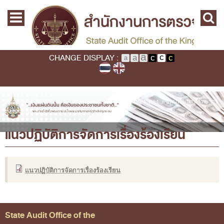
Skip to main content
Home
Main menu
Commission
State Audit Commission
CHANGE DISPLAY :
State Audit Policy
Important
Audit Standard
You are here
Home
›
ข้อมูลสาธารณะ
›
รายงานผลการดำเนินงานของ สตง.
›
แผนพัฒนาทรัพยากร
บุคคล
›
แนวปฏิบัติการจัดการเรื่องร้องเรียน
Promoting Fiscal & Financial Discipline
แนวปฏิบัติการจัดการเรื่องร้องเรียน
About SAO
History
Mission / Vision
แนวปฏิบัติการจัดการเรื่องร้องเรียน
Legal Framwork
State Audit Act
State Audit Office of the